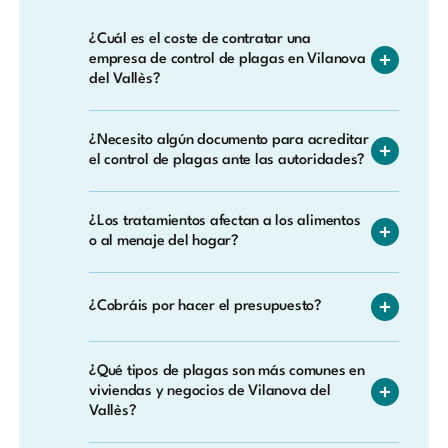
seguridad de personas y animales durante y
tratamiento de zonas comunes, garajes,
después del tratamiento.
jardines y bajantes en comunidades de
¿Cuál es el coste de contratar una
Vilanova del Vallès. Coordinamos
empresa de control de plagas en Vilanova
del Vallès?
directamente con el administrador para
garantizar una intervención ordenada y
No existe un precio fijo, ya que cada caso es
eficaz.
¿Necesito algún documento para acreditar
diferente. En Vilanova del Vallès adaptamos
el control de plagas ante las autoridades?
el presupuesto al tipo de infestación y las
características del inmueble. Consúltanos sin
Sí. Emitimos un certificado de tratamiento
compromiso.
¿Los tratamientos afectan a los alimentos
homologado con todos los datos del
o al menaje del hogar?
servicio. Este documento es exigido por
sanidad en hostelería, alimentación y otras
Seguimos protocolos específicos para
actividades reguladas, y también es útil
¿Cobráis por hacer el presupuesto?
proteger alimentos, utensilios y superficies
para comunidades de propietarios.
de contacto. Cuando sea necesario, te
En absoluto. La visita de valoración y el
indicamos cómo preparar el espacio antes
¿Qué tipos de plagas son más comunes en
presupuesto no tienen ningún coste.
del tratamiento.
viviendas y negocios de Vilanova del
Queremos que puedas tomar la decisión con
Vallès?
toda la información y sin presión en