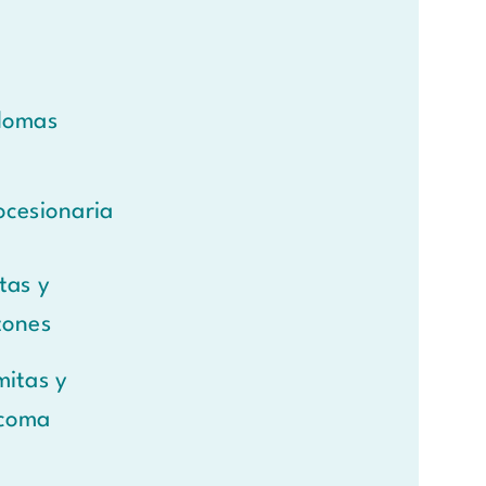
lomas
ocesionaria
tas y
tones
mitas y
coma