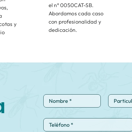
el nº 0050CAT-SB.
vos,
Abordamos cada caso
a
con profesionalidad y
cotas y
dedicación.
io
a