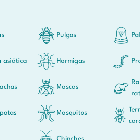
as
Pulgas
Pa
 asiática
Hormigas
Pr
Ra
achas
Moscas
ra
Ter
patas
Mosquitos
car
Chinches