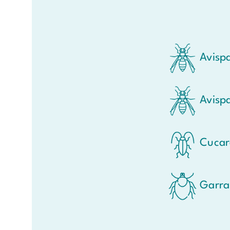
Avisp
Avispa
Cucar
Garra