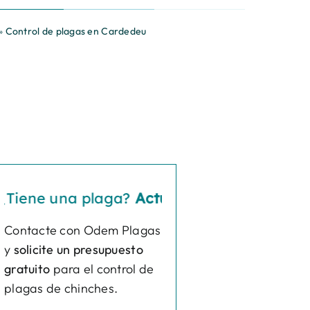
»
Control de plagas en Cardedeu
e una plaga?
Actúe ya
¿Tiene una plaga?
A
Contacte con Odem Plagas
y
solicite un presupuesto
gratuito
para el control de
plagas de chinches.