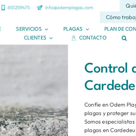
Qui
610259475
info@odemplagas.com
Cómo traba
E
SERVICIOS
PLAGAS
PLAN DE CO
CLIENTES
CONTACTO
Control 
Cardede
Confíe en Odem Plag
plagas y proteger su
Somos especialistas 
plagas en Cardedeu 