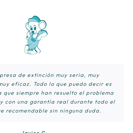
pcional. Relación, calidad y precio.
muy amable, profesional y cumplido.
presa de extinción muy seria, muy
no volví a ver ni una cucaracha más. El
a vez por todas con toda una plaga de
muy eficaz. Todo lo que puedo decir es
ya que siempre han resuelto el problema
al si tienes niños o mascotas ya que no
e llevábamos sufriendo varios años en
 con una garantía real durante todo el
 salir de casa ni dejar ventilar. Lo
bloque. (…) Gracias por todo
ue recomendable sin ninguna duda.
recomiendo 100%.
Loli S.
Gloria M.
Javier G.