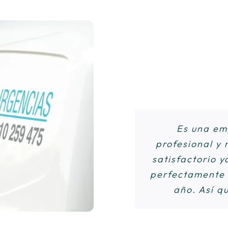
Empresa exce
Eduardo es 
Es una em
Desde que vino 
Acabaron de un
profesional y 
satisfactorio 
sistema es ide
cucarachas qu
perfectamente y
tienes que
el 
año. Así q