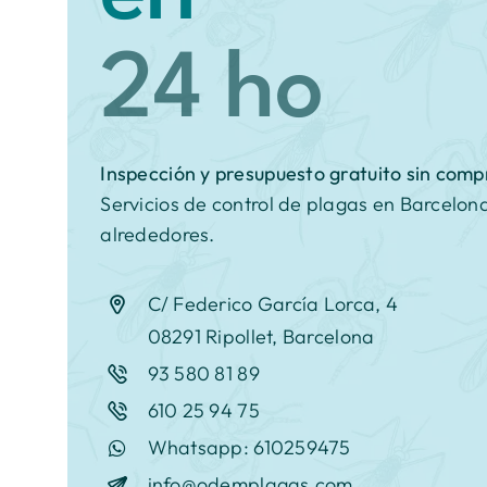
Inspección y
presupuesto gratuito sin com
Servicios de control de plagas en Barcelon
alrededores.
C/ Federico García Lorca, 4
08291 Ripollet, Barcelona
93 580 81 89
610 25 94 75
Whatsapp: 610259475
info@odemplagas.com