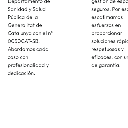
Departamento de
gestión de esp
Sanidad y Salud
seguros. Por es
Pública de la
escatimamos
Generalitat de
esfuerzos en
Catalunya con el nº
proporcionar
0050CAT-SB.
soluciones rápi
Abordamos cada
respetuosas y
caso con
eficaces, con u
profesionalidad y
de garantía.
dedicación.