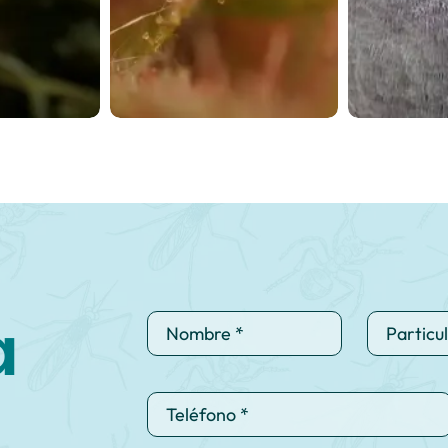
incómodos,
 en la
Los insectos son
zación
Desinsectación
Con
a