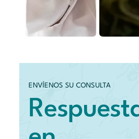
Expertos
Desinfección
Desrati
ENVÍENOS SU CONSULTA
Respuest
en