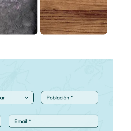
aves
la madera
trol de
Tratamiento de