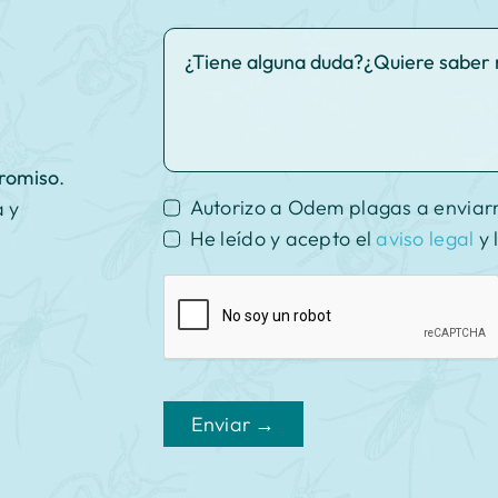
promiso
.
Autorizo a Odem plagas a enviar
a y
He leído y acepto el
aviso legal
y 
Enviar →