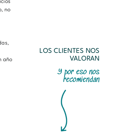
acios
o, no
das,
LOS CLIENTES NOS
VALORAN
n año
Y por eso nos
recomiendan