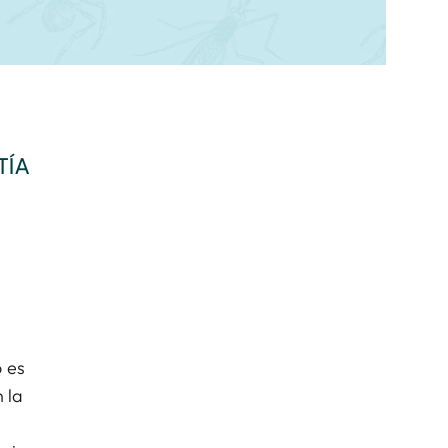
TÍA
o es
 la