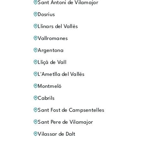
Sant Antoni de Vilamajor
Dosrius
Llinars del Vallès
Vallromanes
Argentona
Lliçà de Vall
L'Ametlla del Vallès
Montmeló
Cabrils
Sant Fost de Campsentelles
Sant Pere de Vilamajor
Vilassar de Dalt