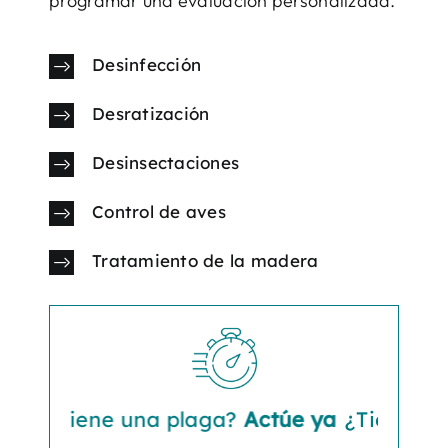
programar una evaluación personalizada.
Desinfección
Desratización
Desinsectaciones
Control de aves
Tratamiento de la madera
¿Tiene una plaga?
Actúe ya
¿Tiene una pl