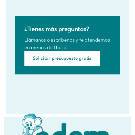
requerir varias intervenciones para
de resultado. Si la plaga reaparece dentro
garantizar la erradicación completa.
del período garantizado, volvemos sin coste
adicional. Te lo explicamos en detalle antes
¿Tienes más preguntas?
de iniciar el servicio.
Llámanos o escríbenos y te atendemos
en menos de 1 hora.
Solicitar presupuesto gratis