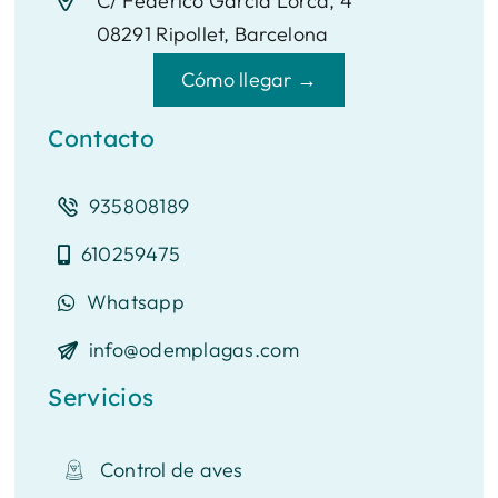
C/ Federico García Lorca, 4
08291 Ripollet, Barcelona
Cómo llegar →
Contacto
935808189
610259475
Whatsapp
info@odemplagas.com
Servicios
Control de aves