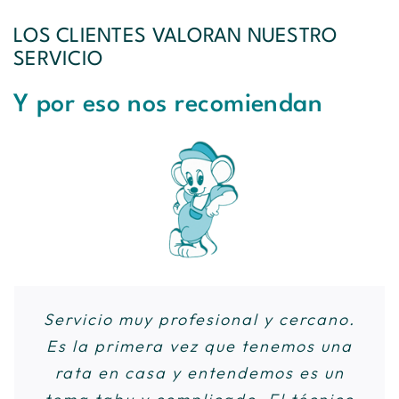
LOS CLIENTES VALORAN NUESTRO
SERVICIO
Y por eso nos recomiendan
En verano nos dimos cuenta que nos
Servicio muy profesional y cercano.
Hemos quedado muy contentos con
Verdaderos profesionales! Al estar
el servicio de odem plagas. Sin tirar
Es la primera vez que tenemos una
tan asustados, ellos nos han dado
habían traído chinches a casa, mi
ningún mueble como otras empresas
hija tenía reacción alérgica. Busque
tranquilidad, contando con mucha
rata en casa y entendemos es un