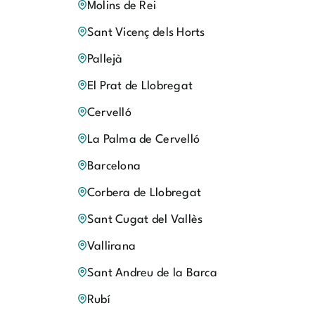
Molins de Rei
Sant Vicenç dels Horts
Pallejà
El Prat de Llobregat
Cervelló
La Palma de Cervelló
Barcelona
Corbera de Llobregat
Sant Cugat del Vallès
Vallirana
Sant Andreu de la Barca
Rubí