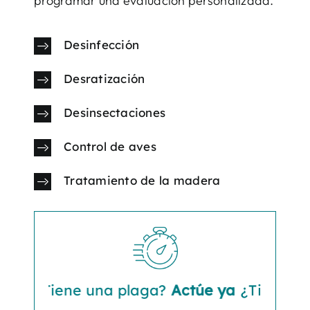
programar una evaluación personalizada.
Desinfección
Desratización
Desinsectaciones
Control de aves
Tratamiento de la madera
¿Tiene una plaga?
Actúe ya
¿Tiene una pl