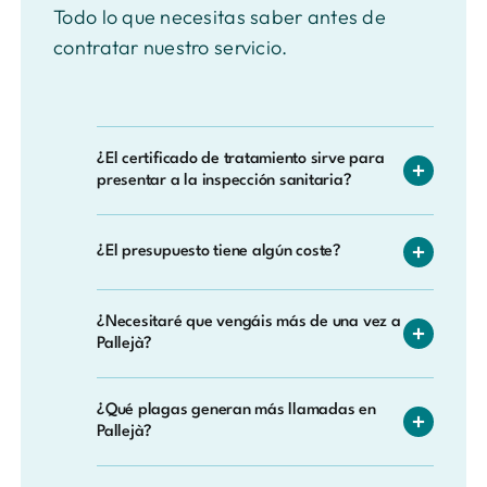
Todo lo que necesitas saber antes de
contratar nuestro servicio.
¿El certificado de tratamiento sirve para
presentar a la inspección sanitaria?
Sí. El certificado que emitimos cumple con
¿El presupuesto tiene algún coste?
todos los requisitos legales y es válido para
presentar ante inspecciones de sanidad,
No, el presupuesto es completamente
renovaciones de licencias de actividad o
¿Necesitaré que vengáis más de una vez a
gratuito y sin compromiso. Un técnico
expedientes de comunidades de
Pallejà?
evaluará tu situación en Pallejà y te dará un
propietarios en Pallejà.
precio cerrado antes de iniciar cualquier
Depende de la plaga y el nivel de
actuación.
¿Qué plagas generan más llamadas en
infestación. Te lo concretamos en el
Pallejà?
diagnóstico inicial. Algunas plagas se
eliminan en una sola actuación, mientras
Los roedores (ratas y ratones), las