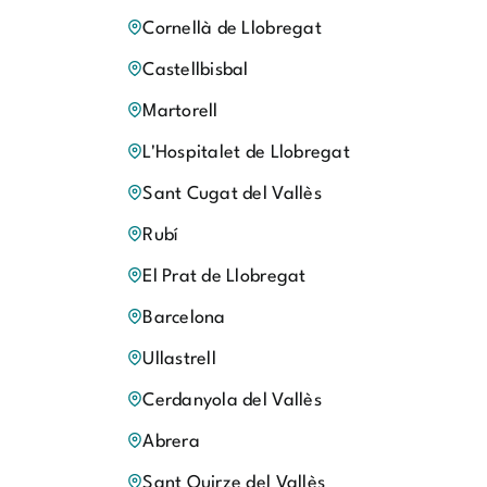
Cornellà de Llobregat
Castellbisbal
Martorell
L'Hospitalet de Llobregat
Sant Cugat del Vallès
Rubí
El Prat de Llobregat
Barcelona
Ullastrell
Cerdanyola del Vallès
Abrera
Sant Quirze del Vallès