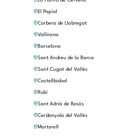
La Palma de Cervelló
El Papiol
Corbera de Llobregat
Vallirana
Barcelona
Sant Andreu de la Barca
Sant Cugat del Vallès
Castellbisbal
Rubí
Sant Adrià de Besòs
Cerdanyola del Vallès
Martorell