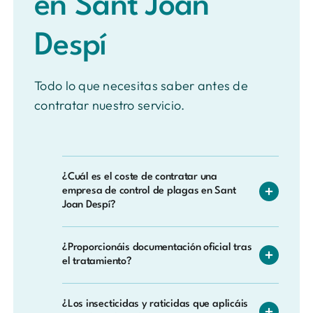
en Sant Joan
Despí
Todo lo que necesitas saber antes de
contratar nuestro servicio.
¿Cuál es el coste de contratar una
empresa de control de plagas en Sant
Joan Despí?
No existe un precio fijo, ya que cada caso es
¿Proporcionáis documentación oficial tras
diferente. En Sant Joan Despí adaptamos el
el tratamiento?
presupuesto al tipo de infestación y las
características del inmueble. Consúltanos sin
Sí. Una vez finalizado el servicio, emitimos
compromiso.
¿Los insecticidas y raticidas que aplicáis
un certificado de tratamiento con todos los