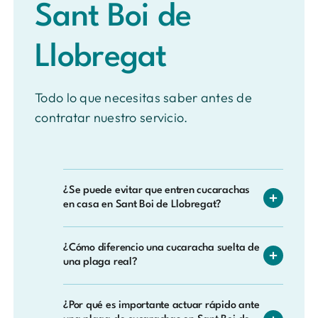
Sant Boi de
Llobregat
Todo lo que necesitas saber antes de
contratar nuestro servicio.
¿Se puede evitar que entren cucarachas
en casa en Sant Boi de Llobregat?
Se puede reducir mucho el riesgo revisando
¿Cómo diferencio una cucaracha suelta de
bien las cajas de cartón y la mercancía antes
una plaga real?
de guardarlas, sellando grietas junto a
tuberías y desagües, y comprobando los
Una plaga real deja rastro: excrementos
electrodomésticos de segunda mano, ya
¿Por qué es importante actuar rápido ante
oscuros en rincones húmedos, restos de