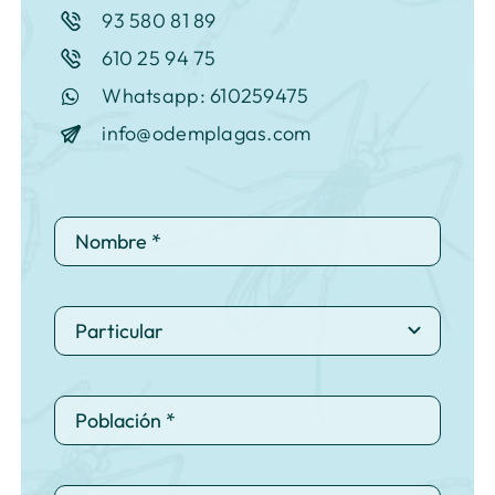
93 580 81 89
610 25 94 75
Whatsapp: 610259475
info@odemplagas.com