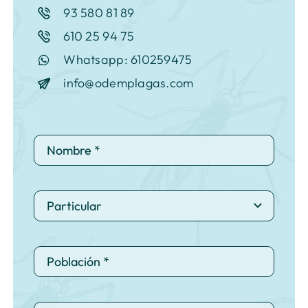
93 580 81 89
610 25 94 75
Whatsapp: 610259475
info@odemplagas.com