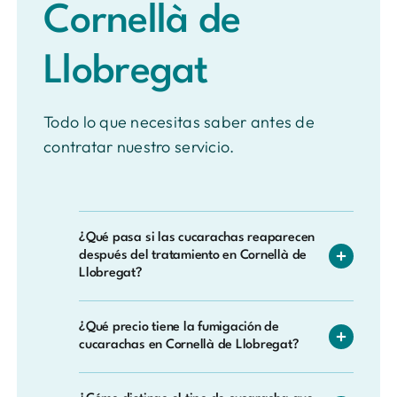
Cornellà de
Llobregat
Todo lo que necesitas saber antes de
contratar nuestro servicio.
¿Qué pasa si las cucarachas reaparecen
después del tratamiento en Cornellà de
Llobregat?
Nuestro servicio incluye garantía: si durante
¿Qué precio tiene la fumigación de
el periodo cubierto detecta de nuevo
cucarachas en Cornellà de Llobregat?
actividad de cucarachas en la zona tratada,
volvemos a intervenir sin ningún coste
No hay una tarifa fija, ya que el coste varía