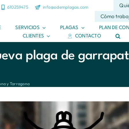
Qui
610259475
info@odemplagas.com
Cómo traba
E
SERVICIOS
PLAGAS
PLAN DE CO
CLIENTES
CONTACTO
nueva plaga de garrapat
lona y Tarragona