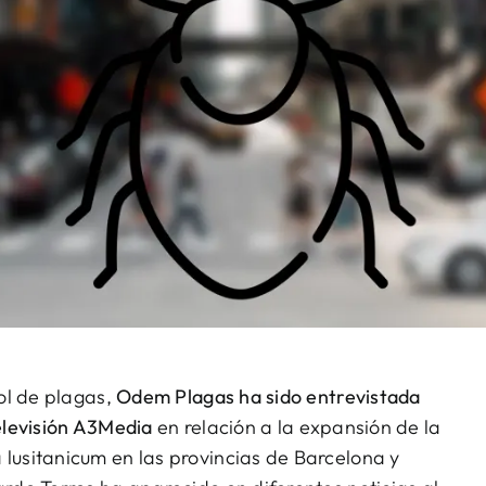
ol de plagas,
Odem Plagas ha sido entrevistada
elevisión A3Media
en relación a la expansión de la
¿Quiere un presupuesto o 
usitanicum en las provincias de Barcelona y