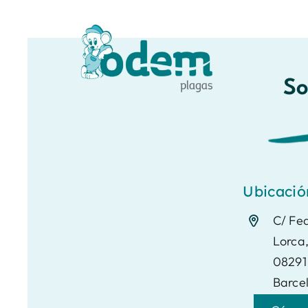
So
Ubicació
C/ Fe
Lorca,
08291 
Barce