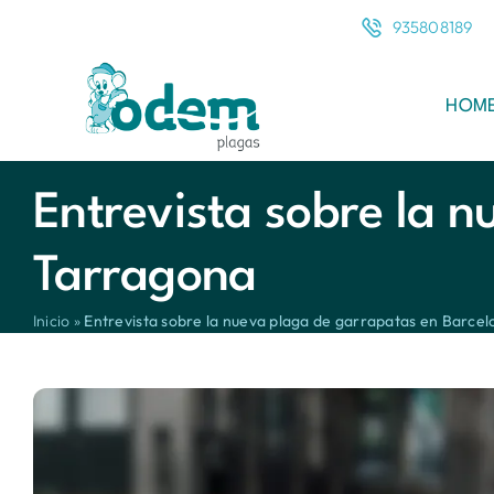
Saltar
935808189
al
contenido
HOM
Entrevista sobre la 
Tarragona
Inicio
»
Entrevista sobre la nueva plaga de garrapatas en Barce