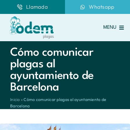
Saltar
Llamada
Whatsapp
al
contenido
MENU
Home
Cómo comunicar
Servicios
plagas al
Plagas frecuentes
ayuntamiento de
Clientes
Barcelona
Quiénes somos
Inicio
»
Cómo comunicar plagas al ayuntamiento de
Plan de control
Barcelona
Cómo trabajamos
Noticias