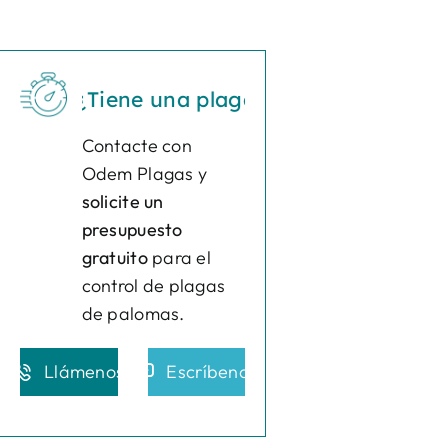
¿Tiene una plaga?
Actúe ya
¿Tiene una p
Contacte con
Odem Plagas y
solicite un
presupuesto
gratuito
para el
control de plagas
de palomas.
Llámenos
Escríbenos