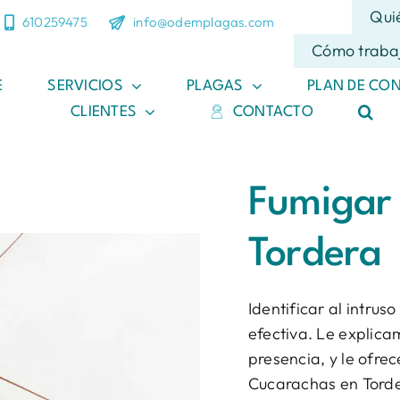
Qui
610259475
info@odemplagas.com
Cómo traba
E
SERVICIOS
PLAGAS
PLAN DE CO
CLIENTES
CONTACTO
Fumigar
Tordera
Identificar al intrus
efectiva. Le explic
presencia, y le ofre
Cucarachas en Torde