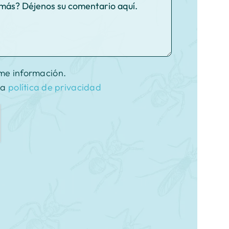
me información.
la
política de privacidad