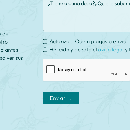
n de
Autorizo a Odem plagas a enviar
stro
He leído y acepto el
aviso legal
y 
lo antes
solver sus
Enviar →