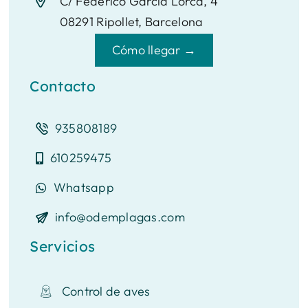
C/ Federico García Lorca, 4
08291 Ripollet, Barcelona
Cómo llegar →
Contacto
935808189
610259475
Whatsapp
info@odemplagas.com
Servicios
Control de aves