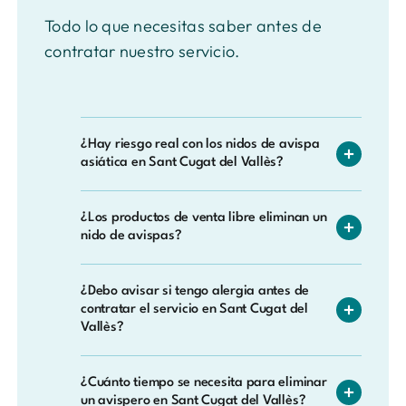
Todo lo que necesitas saber antes de
contratar nuestro servicio.
¿Hay riesgo real con los nidos de avispa
asiática en Sant Cugat del Vallès?
Sí. Se trata de una especie invasora más
¿Los productos de venta libre eliminan un
agresiva y con un veneno más potente que
nido de avispas?
el de las avispas autóctonas, y su expansión
también afecta a las abejas de la zona. Ante
En la mayoría de los casos no son
cualquier nido sospechoso, no lo manipule:
¿Debo avisar si tengo alergia antes de
suficientes, sobre todo si el nido está en un
contratar el servicio en Sant Cugat del
llámenos y actuaremos con el equipo de
lugar de difícil acceso o si se trata de avispa
Vallès?
protección necesario.
asiática. Además, intentar aplicarlos uno
mismo implica riesgo de picaduras múltiples.
Sí, es recomendable. Así podemos adaptar
¿Cuánto tiempo se necesita para eliminar
En Sant Cugat del Vallès nuestros técnicos
la visita y extremar las precauciones durante
un avispero en Sant Cugat del Vallès?