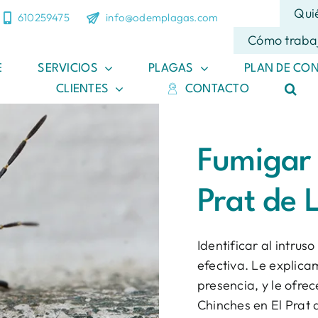
Qui
610259475
info@odemplagas.com
Cómo traba
E
SERVICIOS
PLAGAS
PLAN DE CO
CLIENTES
CONTACTO
Fumigar 
Prat de 
Identificar al intrus
efectiva. Le explic
presencia, y le ofre
Chinches en El Prat 