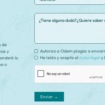
n de
Autorizo a Odem plagas a enviar
nos y
He leído y acepto el
aviso legal
y 
ponderá lo
ma o
Enviar →