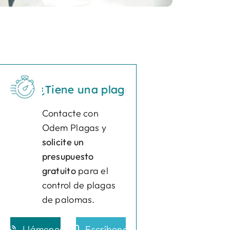
¿Tiene una plaga?
Actúe ya
¿Tiene una 
Contacte con
Odem Plagas y
solicite un
presupuesto
gratuito
para el
control de plagas
de palomas.
Llámenos
Escríbenos