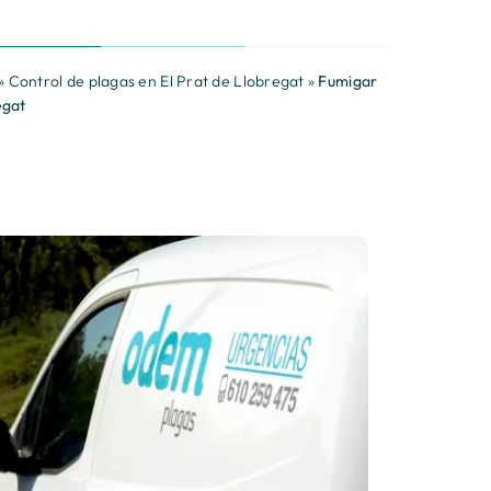
»
Control de plagas en El Prat de Llobregat
»
Fumigar
egat