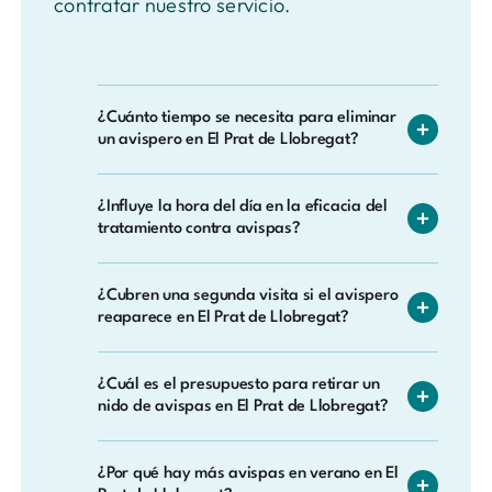
contratar nuestro servicio.
¿Cuánto tiempo se necesita para eliminar
un avispero en El Prat de Llobregat?
La duración habitual está entre 30 y 60
¿Influye la hora del día en la eficacia del
minutos. Una vez aplicado el tratamiento y
tratamiento contra avispas?
retirados los restos del nido, la zona queda
disponible para su uso normal en pocas
Sí, bastante. Al amanecer o al anochecer las
horas en la mayoría de los casos.
¿Cubren una segunda visita si el avispero
avispas están más tranquilas y concentradas
reaparece en El Prat de Llobregat?
en el nido, lo que permite un tratamiento
más seguro y eficaz. Por eso en El Prat de
Sí, todos nuestros tratamientos incluyen
Llobregat solemos programar las visitas en
¿Cuál es el presupuesto para retirar un
garantía, y si hay reincidencia en la misma
nido de avispas en El Prat de Llobregat?
esas franjas horarias.
zona durante ese periodo, volvemos sin
ningún cargo adicional.
Cada caso es distinto: el tamaño del nido, su
¿Por qué hay más avispas en verano en El
localización exacta y la especie de avispa