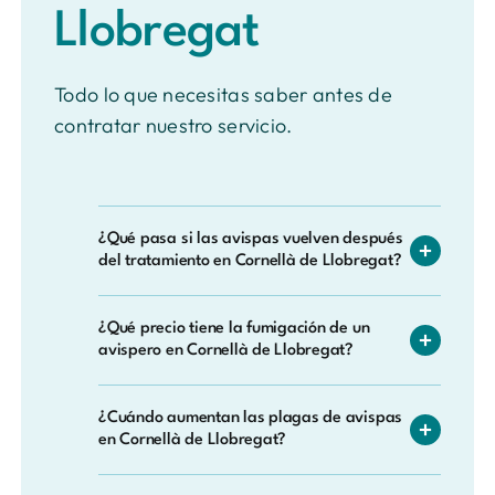
Llobregat
Todo lo que necesitas saber antes de
contratar nuestro servicio.
¿Qué pasa si las avispas vuelven después
del tratamiento en Cornellà de Llobregat?
Nuestro servicio incluye garantía: si durante
¿Qué precio tiene la fumigación de un
el periodo cubierto detecta de nuevo
avispero en Cornellà de Llobregat?
actividad de avispas en la zona tratada,
volvemos a intervenir sin ningún coste
No existe una tarifa única, ya que depende
adicional.
¿Cuándo aumentan las plagas de avispas
del tamaño del avispero, del lugar donde
en Cornellà de Llobregat?
esté (una terraza no es lo mismo que el
interior de una pared) y de la especie
El pico de actividad se concentra entre julio y