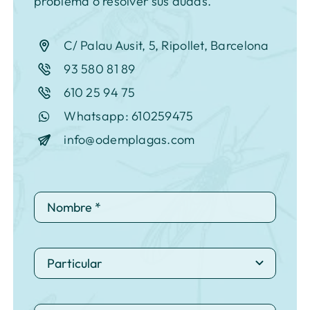
problema o resolver sus dudas.
C/ Palau Ausit, 5, Ripollet, Barcelona
93 580 81 89
610 25 94 75
Whatsapp: 610259475
info@odemplagas.com