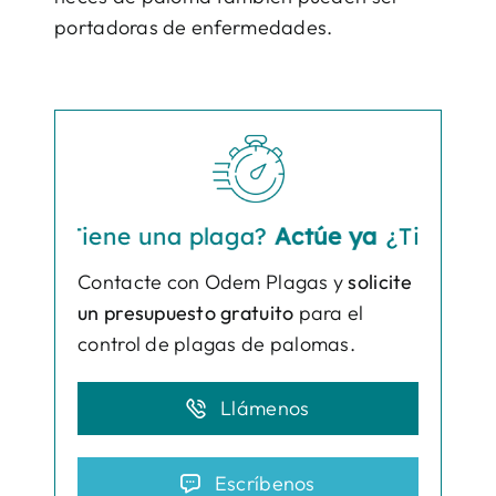
portadoras de enfermedades.
¿Tiene una plaga?
Actúe ya
¿Tiene una pl
Contacte con Odem Plagas y
solicite
un presupuesto gratuito
para el
control de plagas de palomas.
Llámenos
Escríbenos