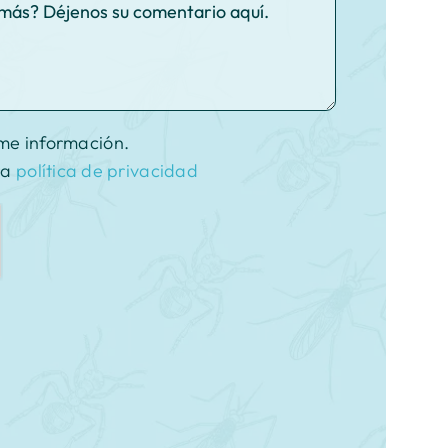
me información.
la
política de privacidad