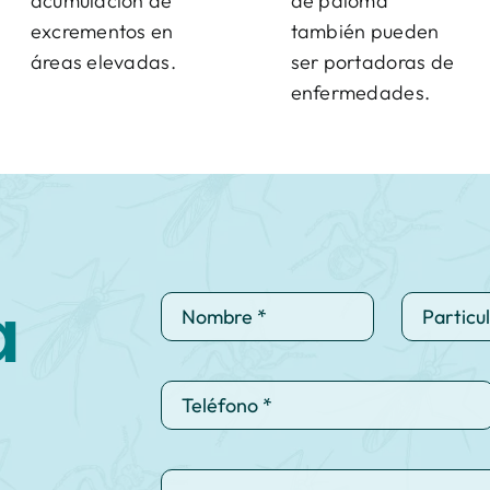
acumulación de
de paloma
excrementos en
también pueden
áreas elevadas.
ser portadoras de
enfermedades.
a