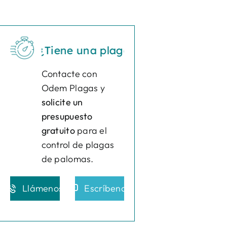
¿Tiene una plaga?
Actúe ya
¿Tiene una 
Contacte con
Odem Plagas y
solicite un
presupuesto
gratuito
para el
control de plagas
de palomas.
Llámenos
Escríbenos