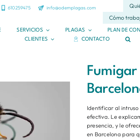
Qui
610259475
info@odemplagas.com
Cómo traba
E
SERVICIOS
PLAGAS
PLAN DE CO
CLIENTES
CONTACTO
Fumigar 
Barcelo
Identificar al intrus
efectiva. Le explic
presencia, y le ofre
en Barcelona para q