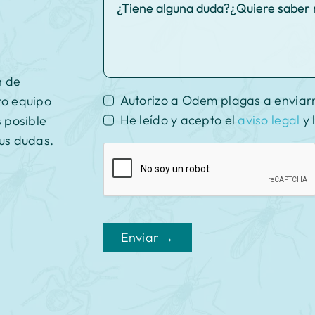
n de
Autorizo a Odem plagas a enviar
ro equipo
He leído y acepto el
aviso legal
y 
s posible
us dudas.
Enviar →