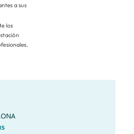
antes a sus
e los
estación
fesionales.
ELONA
as