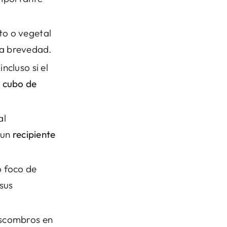
.
to o vegetal
ma brevedad.
incluso si el
n
cubo de
al
 un
recipiente
o foco de
sus
scombros en