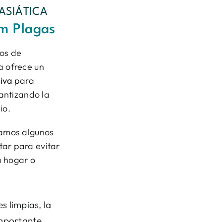
ASIÁTICA
em Plagas
os de
a ofrece un
iva
para
rantizando la
io.
camos algunos
ar para evitar
u hogar o
s limpias, la
importante