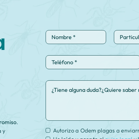
a
promiso
.
Autorizo a Odem plagas a enviar
a y