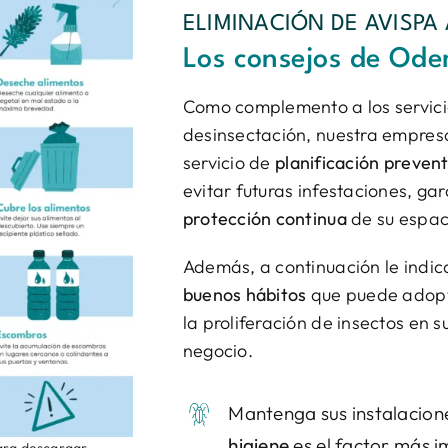
ELIMINACIÓN DE AVISPA 
Los consejos de Od
Como complemento a los servici
desinsectación, nuestra empres
servicio de
planificación prevent
evitar futuras infestaciones, ga
protección continua
de su espac
Además, a continuación le indi
buenos hábitos
que puede adopt
la proliferación de insectos en s
negocio.
Mantenga sus instalacione
higiene
es el factor más 