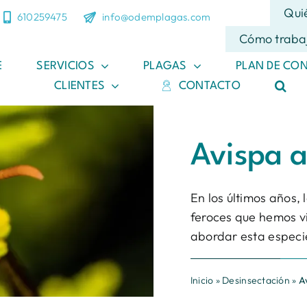
Qui
610259475
info@odemplagas.com
Cómo traba
E
SERVICIOS
PLAGAS
PLAN DE CO
CLIENTES
CONTACTO
Avispa a
En los últimos años,
feroces que hemos vi
abordar esta especi
Inicio
»
Desinsectación
»
A