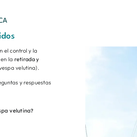
ICA
idos
el control y la
 en la
retirada y
vespa velutina).
eguntas y respuestas
spa velutina?