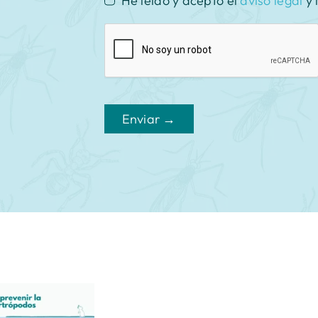
He leído y acepto el
aviso legal
y 
Enviar →